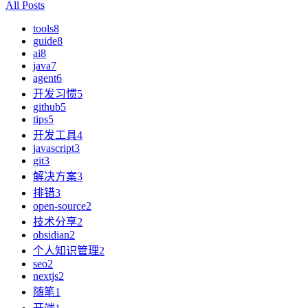
All Posts
tools
8
guide
8
ai
8
java
7
agent
6
开发习惯
5
github
5
tips
5
开发工具
4
javascript
3
git
3
解决方案
3
排错
3
open-source
2
技术分享
2
obsidian
2
个人知识管理
2
seo
2
nextjs
2
随笔
1