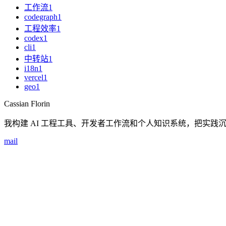
工作流
1
codegraph
1
工程效率
1
codex
1
cli
1
中转站
1
i18n
1
vercel
1
geo
1
Cassian Florin
我构建 AI 工程工具、开发者工作流和个人知识系统，把实践
mail