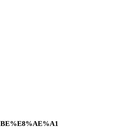
%BE%E8%AE%A1