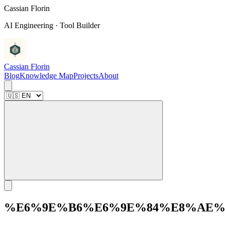
C
a
s
s
i
a
n
F
l
o
r
i
n
AI Engineering · Tool Builder
Cassian Florin
Blog
Knowledge Map
Projects
About
%E6%9E%B6%E6%9E%84%E8%AE