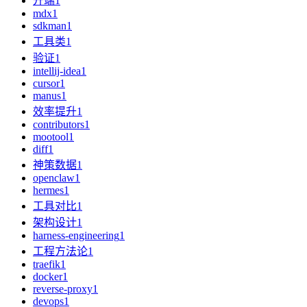
开端
1
mdx
1
sdkman
1
工具类
1
验证
1
intellij-idea
1
cursor
1
manus
1
效率提升
1
contributors
1
mootool
1
diff
1
神策数据
1
openclaw
1
hermes
1
工具对比
1
架构设计
1
harness-engineering
1
工程方法论
1
traefik
1
docker
1
reverse-proxy
1
devops
1