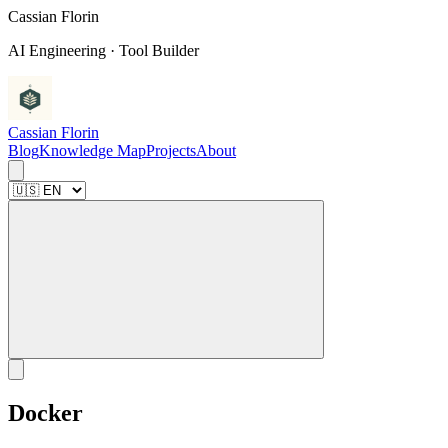
C
a
s
s
i
a
n
F
l
o
r
i
n
AI Engineering · Tool Builder
Cassian Florin
Blog
Knowledge Map
Projects
About
Docker