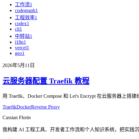
工作流
1
codegraph
1
工程效率
1
codex
1
cli
1
中转站
1
i18n
1
vercel
1
geo
1
2026年5月11日
云服务器配置 Traefik 教程
用 Traefik、Docker Compose 和 Let's Encrypt 在
Traefik
Docker
Reverse Proxy
Cassian Florin
我构建 AI 工程工具、开发者工作流和个人知识系统，把实践