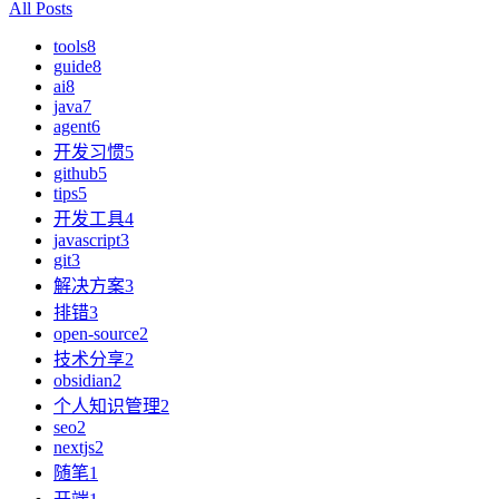
All Posts
tools
8
guide
8
ai
8
java
7
agent
6
开发习惯
5
github
5
tips
5
开发工具
4
javascript
3
git
3
解决方案
3
排错
3
open-source
2
技术分享
2
obsidian
2
个人知识管理
2
seo
2
nextjs
2
随笔
1