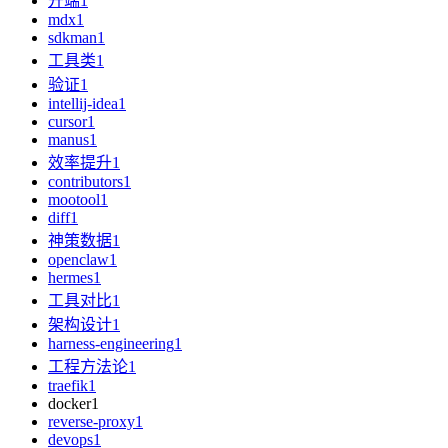
开端
1
mdx
1
sdkman
1
工具类
1
验证
1
intellij-idea
1
cursor
1
manus
1
效率提升
1
contributors
1
mootool
1
diff
1
神策数据
1
openclaw
1
hermes
1
工具对比
1
架构设计
1
harness-engineering
1
工程方法论
1
traefik
1
docker
1
reverse-proxy
1
devops
1