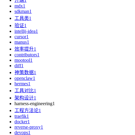
开端
1
mdx
1
sdkman
1
工具类
1
验证
1
intellij-idea
1
cursor
1
manus
1
效率提升
1
contributors
1
mootool
1
diff
1
神策数据
1
openclaw
1
hermes
1
工具对比
1
架构设计
1
harness-engineering
1
工程方法论
1
traefik
1
docker
1
reverse-proxy
1
devops
1