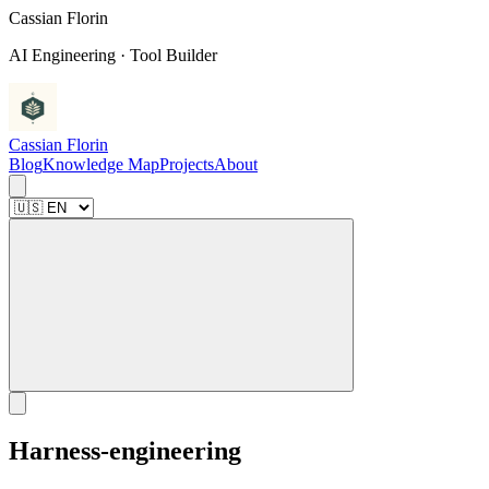
C
a
s
s
i
a
n
F
l
o
r
i
n
AI Engineering · Tool Builder
Cassian Florin
Blog
Knowledge Map
Projects
About
Harness-engineering