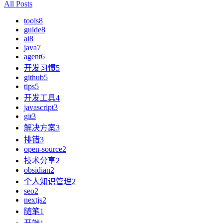
All Posts
tools
8
guide
8
ai
8
java
7
agent
6
开发习惯
5
github
5
tips
5
开发工具
4
javascript
3
git
3
解决方案
3
排错
3
open-source
2
技术分享
2
obsidian
2
个人知识管理
2
seo
2
nextjs
2
随笔
1