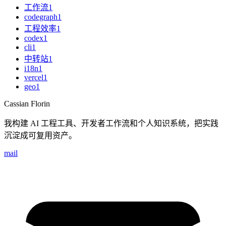
工作流
1
codegraph
1
工程效率
1
codex
1
cli
1
中转站
1
i18n
1
vercel
1
geo
1
Cassian Florin
我构建 AI 工程工具、开发者工作流和个人知识系统，把实践
沉淀成可复用资产。
mail