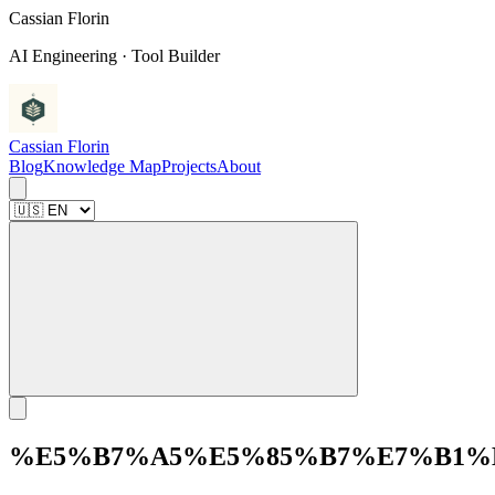
C
a
s
s
i
a
n
F
l
o
r
i
n
AI Engineering · Tool Builder
Cassian Florin
Blog
Knowledge Map
Projects
About
%E5%B7%A5%E5%85%B7%E7%B1%