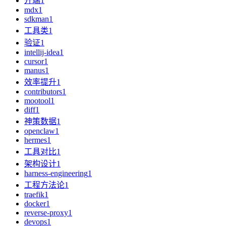
开端
1
mdx
1
sdkman
1
工具类
1
验证
1
intellij-idea
1
cursor
1
manus
1
效率提升
1
contributors
1
mootool
1
diff
1
神策数据
1
openclaw
1
hermes
1
工具对比
1
架构设计
1
harness-engineering
1
工程方法论
1
traefik
1
docker
1
reverse-proxy
1
devops
1