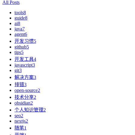
All Posts
tools
8
guide
8
ai
8
java
7
agent
6
开发习惯
5
github
5
tips
5
开发工具
4
javascript
3
git
3
解决方案
3
排错
3
open-source
2
技术分享
2
obsidian
2
个人知识管理
2
seo
2
nextjs
2
随笔
1