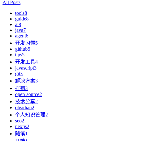
All Posts
tools
8
guide
8
ai
8
java
7
agent
6
开发习惯
5
github
5
tips
5
开发工具
4
javascript
3
git
3
解决方案
3
排错
3
open-source
2
技术分享
2
obsidian
2
个人知识管理
2
seo
2
nextjs
2
随笔
1