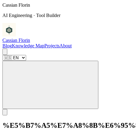
C
a
s
s
i
a
n
F
l
o
r
i
n
AI Engineering · Tool Builder
Cassian Florin
Blog
Knowledge Map
Projects
About
%E5%B7%A5%E7%A8%8B%E6%95%