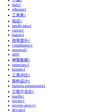
开端
1
mdx
1
sdkman
1
工具类
1
验证
1
intellij-idea
1
cursor
1
manus
1
效率提升
1
contributors
1
mootool
1
diff
1
神策数据
1
openclaw
1
hermes
1
工具对比
1
架构设计
1
harness-engineering
1
工程方法论
1
traefik
1
docker
1
reverse-proxy
1
devops
1