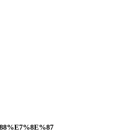
88%E7%8E%87