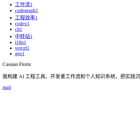
工作流
1
codegraph
1
工程效率
1
codex
1
cli
1
中转站
1
i18n
1
vercel
1
geo
1
Cassian Florin
我构建 AI 工程工具、开发者工作流和个人知识系统，把实践
mail