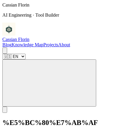
C
a
s
s
i
a
n
F
l
o
r
i
n
AI Engineering · Tool Builder
Cassian Florin
Blog
Knowledge Map
Projects
About
%E5%BC%80%E7%AB%AF