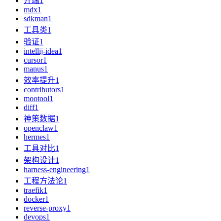
开端
1
mdx
1
sdkman
1
工具类
1
验证
1
intellij-idea
1
cursor
1
manus
1
效率提升
1
contributors
1
mootool
1
diff
1
神策数据
1
openclaw
1
hermes
1
工具对比
1
架构设计
1
harness-engineering
1
工程方法论
1
traefik
1
docker
1
reverse-proxy
1
devops
1