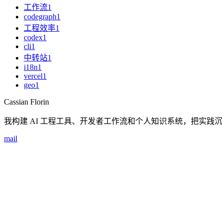
工作流
1
codegraph
1
工程效率
1
codex
1
cli
1
中转站
1
i18n
1
vercel
1
geo
1
Cassian Florin
我构建 AI 工程工具、开发者工作流和个人知识系统，把实践
mail