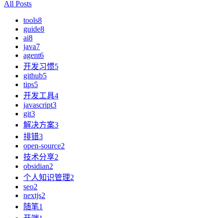
All Posts
tools
8
guide
8
ai
8
java
7
agent
6
开发习惯
5
github
5
tips
5
开发工具
4
javascript
3
git
3
解决方案
3
排错
3
open-source
2
技术分享
2
obsidian
2
个人知识管理
2
seo
2
nextjs
2
随笔
1