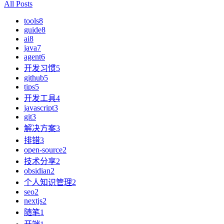
All Posts
tools
8
guide
8
ai
8
java
7
agent
6
开发习惯
5
github
5
tips
5
开发工具
4
javascript
3
git
3
解决方案
3
排错
3
open-source
2
技术分享
2
obsidian
2
个人知识管理
2
seo
2
nextjs
2
随笔
1