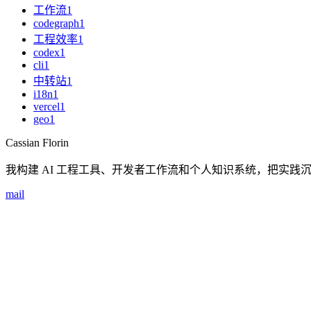
工作流
1
codegraph
1
工程效率
1
codex
1
cli
1
中转站
1
i18n
1
vercel
1
geo
1
Cassian Florin
我构建 AI 工程工具、开发者工作流和个人知识系统，把实践
mail