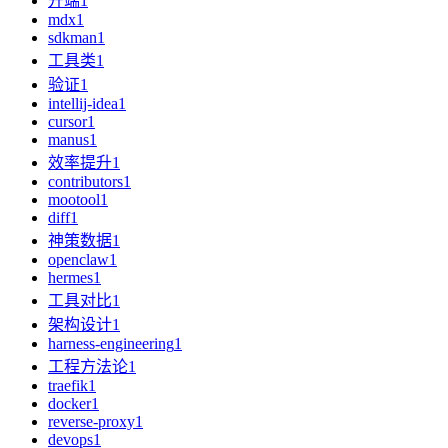
开端
1
mdx
1
sdkman
1
工具类
1
验证
1
intellij-idea
1
cursor
1
manus
1
效率提升
1
contributors
1
mootool
1
diff
1
神策数据
1
openclaw
1
hermes
1
工具对比
1
架构设计
1
harness-engineering
1
工程方法论
1
traefik
1
docker
1
reverse-proxy
1
devops
1