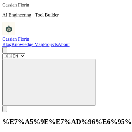
C
a
s
s
i
a
n
F
l
o
r
i
n
AI Engineering · Tool Builder
Cassian Florin
Blog
Knowledge Map
Projects
About
%E7%A5%9E%E7%AD%96%E6%95%