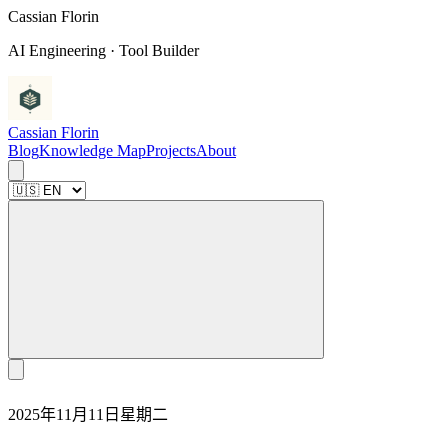
C
a
s
s
i
a
n
F
l
o
r
i
n
AI Engineering · Tool Builder
Cassian Florin
Blog
Knowledge Map
Projects
About
2025年11月11日星期二