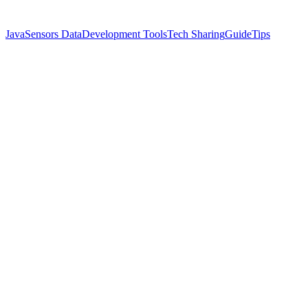
Java
Sensors Data
Development Tools
Tech Sharing
Guide
Tips
Name
Cassian Florin
Twitter
@ynyng90660098
🎯 神策数据分析开发接入文档
快速集成神策数据分析，实现精准的用户行为追踪