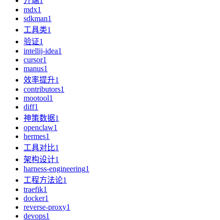
开端
1
mdx
1
sdkman
1
工具类
1
验证
1
intellij-idea
1
cursor
1
manus
1
效率提升
1
contributors
1
mootool
1
diff
1
神策数据
1
openclaw
1
hermes
1
工具对比
1
架构设计
1
harness-engineering
1
工程方法论
1
traefik
1
docker
1
reverse-proxy
1
devops
1