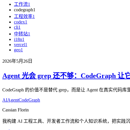
工作流
1
codegraph
1
工程效率
1
codex
1
cli
1
中转站
1
i18n
1
vercel
1
geo
1
2026年5月26日
Agent 光会 grep 还不够：CodeGrap
CodeGraph 的价值不是替代 grep，而是让 Agent
AI
Agent
CodeGraph
Cassian Florin
我构建 AI 工程工具、开发者工作流和个人知识系统，把实践