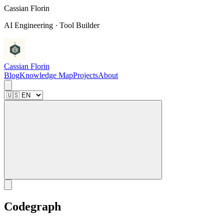
C
a
s
s
i
a
n
F
l
o
r
i
n
AI Engineering · Tool Builder
Cassian Florin
Blog
Knowledge Map
Projects
About
Codegraph