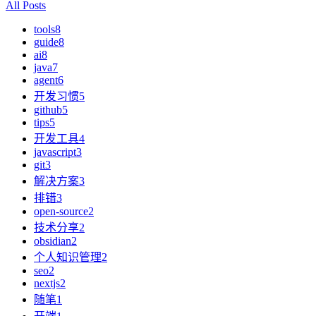
All Posts
tools
8
guide
8
ai
8
java
7
agent
6
开发习惯
5
github
5
tips
5
开发工具
4
javascript
3
git
3
解决方案
3
排错
3
open-source
2
技术分享
2
obsidian
2
个人知识管理
2
seo
2
nextjs
2
随笔
1