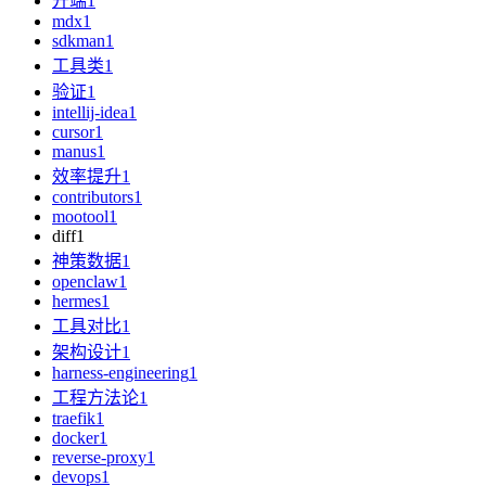
开端
1
mdx
1
sdkman
1
工具类
1
验证
1
intellij-idea
1
cursor
1
manus
1
效率提升
1
contributors
1
mootool
1
diff
1
神策数据
1
openclaw
1
hermes
1
工具对比
1
架构设计
1
harness-engineering
1
工程方法论
1
traefik
1
docker
1
reverse-proxy
1
devops
1