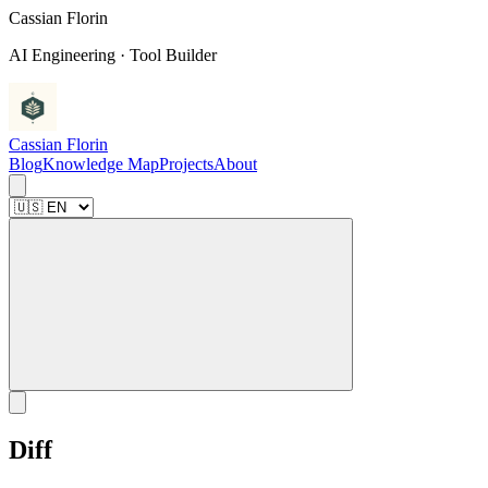
C
a
s
s
i
a
n
F
l
o
r
i
n
AI Engineering · Tool Builder
Cassian Florin
Blog
Knowledge Map
Projects
About
Diff