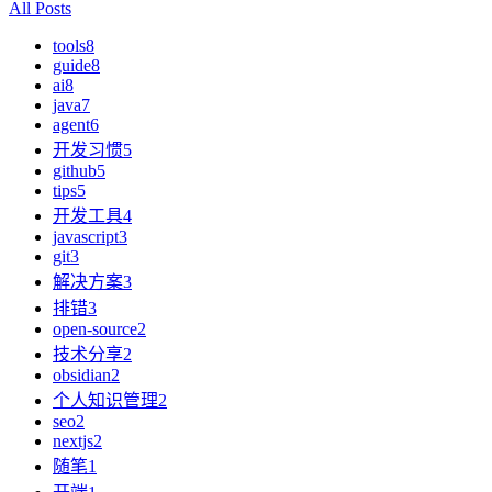
All Posts
tools
8
guide
8
ai
8
java
7
agent
6
开发习惯
5
github
5
tips
5
开发工具
4
javascript
3
git
3
解决方案
3
排错
3
open-source
2
技术分享
2
obsidian
2
个人知识管理
2
seo
2
nextjs
2
随笔
1