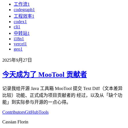
工作流
1
codegraph
1
工程效率
1
codex
1
cli
1
中转站
1
i18n
1
vercel
1
geo
1
2025年9月27日
今天成为了 MooTool 贡献者
记录我给开源 Java 工具箱 MooTool 提交 Text Diff（文本差异
比较）功能、正式成为项目贡献者的 经过，以及从「缺个功
能」到实际参与开源的一点心得。
Contributors
GitHub
Tools
Cassian Florin