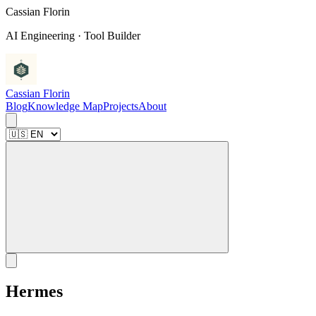
C
a
s
s
i
a
n
F
l
o
r
i
n
AI Engineering · Tool Builder
Cassian Florin
Blog
Knowledge Map
Projects
About
Hermes