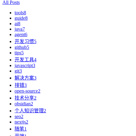
All Posts
tools
8
guide
8
ai
8
java
7
agent
6
开发习惯
5
github
5
tips
5
开发工具
4
javascript
3
git
3
解决方案
3
排错
3
open-source
2
技术分享
2
obsidian
2
个人知识管理
2
seo
2
nextjs
2
随笔
1