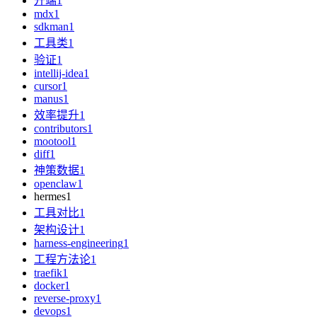
开端
1
mdx
1
sdkman
1
工具类
1
验证
1
intellij-idea
1
cursor
1
manus
1
效率提升
1
contributors
1
mootool
1
diff
1
神策数据
1
openclaw
1
hermes
1
工具对比
1
架构设计
1
harness-engineering
1
工程方法论
1
traefik
1
docker
1
reverse-proxy
1
devops
1