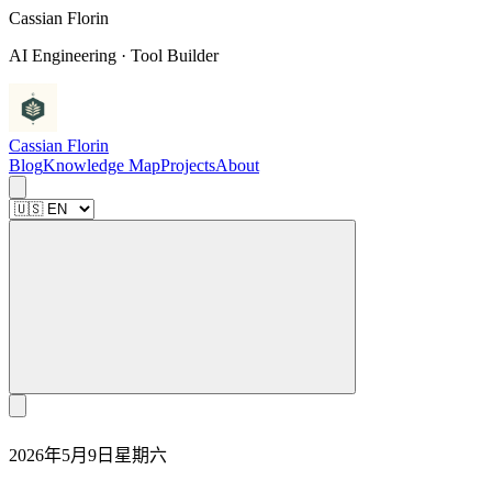
C
a
s
s
i
a
n
F
l
o
r
i
n
AI Engineering · Tool Builder
Cassian Florin
Blog
Knowledge Map
Projects
About
2026年5月9日星期六