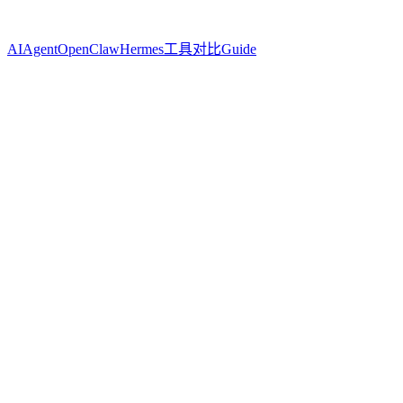
AI
Agent
OpenClaw
Hermes
工具对比
Guide
Name
Cassian Florin
Twitter
@ynyng90660098
🤖 OpenClaw vs Hermes Agent
两种 AI Agent 的设计哲学：连接一切 vs 深度交互