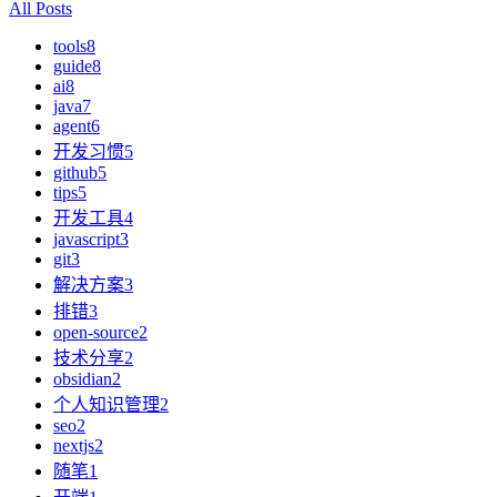
All Posts
tools
8
guide
8
ai
8
java
7
agent
6
开发习惯
5
github
5
tips
5
开发工具
4
javascript
3
git
3
解决方案
3
排错
3
open-source
2
技术分享
2
obsidian
2
个人知识管理
2
seo
2
nextjs
2
随笔
1