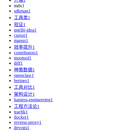
开端
1
mdx
1
sdkman
1
工具类
1
验证
1
intellij-idea
1
cursor
1
manus
1
效率提升
1
contributors
1
mootool
1
diff
1
神策数据
1
openclaw
1
hermes
1
工具对比
1
架构设计
1
harness-engineering
1
工程方法论
1
traefik
1
docker
1
reverse-proxy
1
devops
1