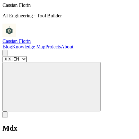
C
a
s
s
i
a
n
F
l
o
r
i
n
AI Engineering · Tool Builder
Cassian Florin
Blog
Knowledge Map
Projects
About
Mdx