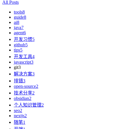
All Posts
tools
8
guide
8
ai
8
java
7
agent
6
开发习惯
5
github
5
tips
5
开发工具
4
javascript
3
git
3
解决方案
3
排错
3
open-source
2
技术分享
2
obsidian
2
个人知识管理
2
seo
2
nextjs
2
随笔
1