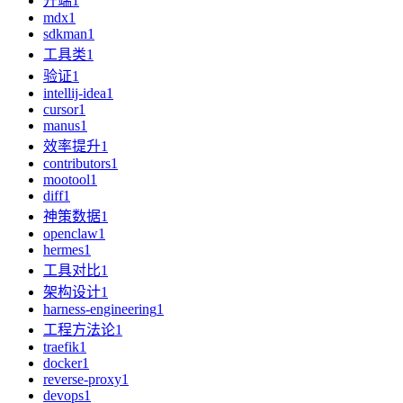
开端
1
mdx
1
sdkman
1
工具类
1
验证
1
intellij-idea
1
cursor
1
manus
1
效率提升
1
contributors
1
mootool
1
diff
1
神策数据
1
openclaw
1
hermes
1
工具对比
1
架构设计
1
harness-engineering
1
工程方法论
1
traefik
1
docker
1
reverse-proxy
1
devops
1