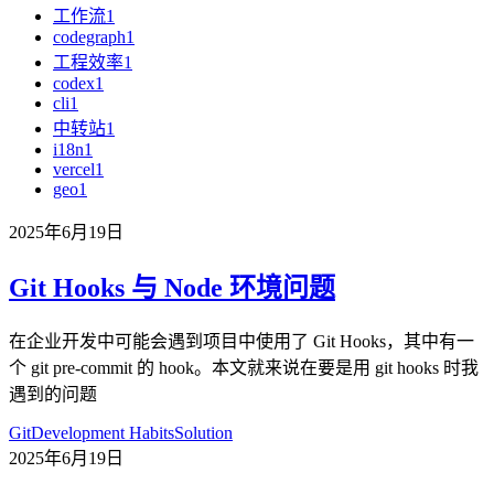
工作流
1
codegraph
1
工程效率
1
codex
1
cli
1
中转站
1
i18n
1
vercel
1
geo
1
2025年6月19日
Git Hooks 与 Node 环境问题
在企业开发中可能会遇到项目中使用了 Git Hooks，其中有一
个 git pre-commit 的 hook。本文就来说在要是用 git hooks 时我
遇到的问题
Git
Development Habits
Solution
2025年6月19日