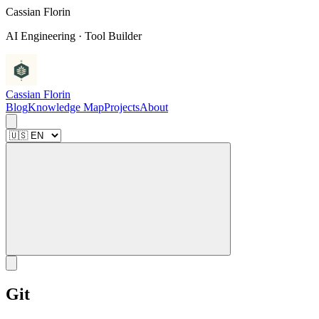
C
a
s
s
i
a
n
F
l
o
r
i
n
AI Engineering · Tool Builder
Cassian Florin
Blog
Knowledge Map
Projects
About
Git