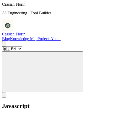
C
a
s
s
i
a
n
F
l
o
r
i
n
AI Engineering · Tool Builder
Cassian Florin
Blog
Knowledge Map
Projects
About
Javascript