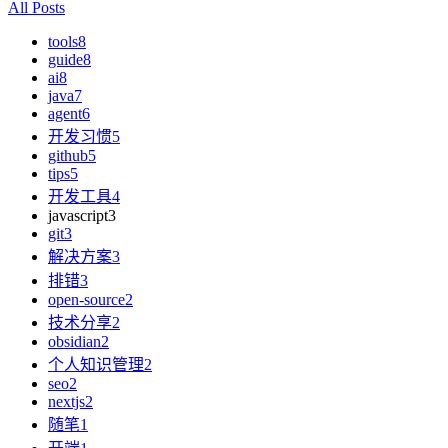
All Posts
tools
8
guide
8
ai
8
java
7
agent
6
开发习惯
5
github
5
tips
5
开发工具
4
javascript
3
git
3
解决方案
3
排错
3
open-source
2
技术分享
2
obsidian
2
个人知识管理
2
seo
2
nextjs
2
随笔
1