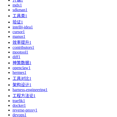
开端
1
mdx
1
sdkman
1
工具类
1
验证
1
intellij-idea
1
cursor
1
manus
1
效率提升
1
contributors
1
mootool
1
diff
1
神策数据
1
openclaw
1
hermes
1
工具对比
1
架构设计
1
harness-engineering
1
工程方法论
1
traefik
1
docker
1
reverse-proxy
1
devops
1