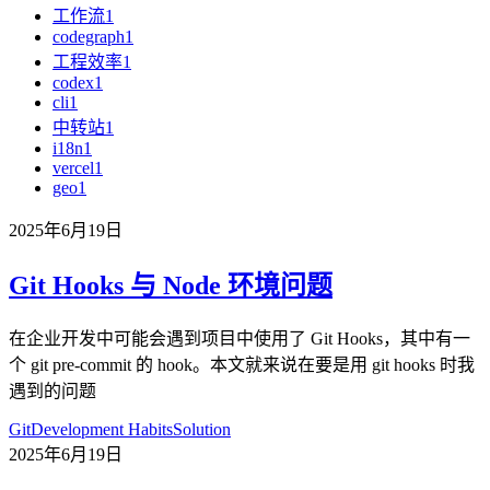
工作流
1
codegraph
1
工程效率
1
codex
1
cli
1
中转站
1
i18n
1
vercel
1
geo
1
2025年6月19日
Git Hooks 与 Node 环境问题
在企业开发中可能会遇到项目中使用了 Git Hooks，其中有一
个 git pre-commit 的 hook。本文就来说在要是用 git hooks 时我
遇到的问题
Git
Development Habits
Solution
2025年6月19日