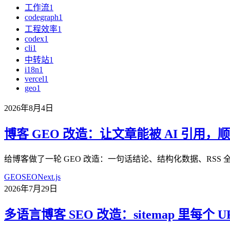
工作流
1
codegraph
1
工程效率
1
codex
1
cli
1
中转站
1
i18n
1
vercel
1
geo
1
2026年8月4日
博客 GEO 改造：让文章能被 AI 引用，顺
给博客做了一轮 GEO 改造：一句话结论、结构化数据、RSS 全文、l
GEO
SEO
Next.js
2026年7月29日
多语言博客 SEO 改造：sitemap 里每个 