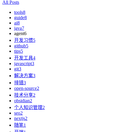
All Posts
tools
8
guide
8
ai
8
java
7
agent
6
开发习惯
5
github
5
tips
5
开发工具
4
javascript
3
git
3
解决方案
3
排错
3
open-source
2
技术分享
2
obsidian
2
个人知识管理
2
seo
2
nextjs
2
随笔
1