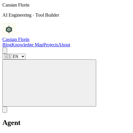
C
a
s
s
i
a
n
F
l
o
r
i
n
AI Engineering · Tool Builder
Cassian Florin
Blog
Knowledge Map
Projects
About
Agent