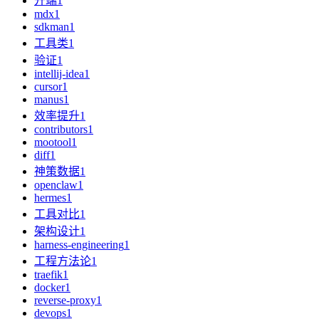
开端
1
mdx
1
sdkman
1
工具类
1
验证
1
intellij-idea
1
cursor
1
manus
1
效率提升
1
contributors
1
mootool
1
diff
1
神策数据
1
openclaw
1
hermes
1
工具对比
1
架构设计
1
harness-engineering
1
工程方法论
1
traefik
1
docker
1
reverse-proxy
1
devops
1