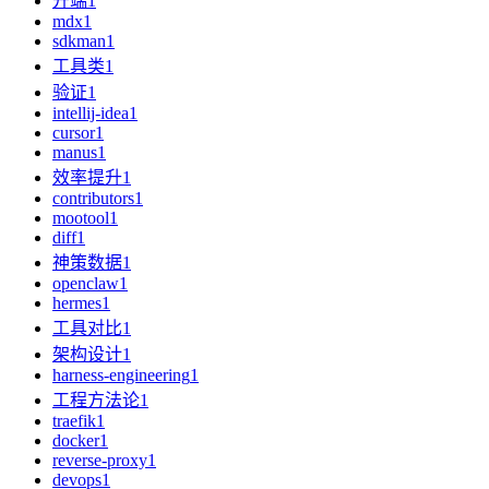
开端
1
mdx
1
sdkman
1
工具类
1
验证
1
intellij-idea
1
cursor
1
manus
1
效率提升
1
contributors
1
mootool
1
diff
1
神策数据
1
openclaw
1
hermes
1
工具对比
1
架构设计
1
harness-engineering
1
工程方法论
1
traefik
1
docker
1
reverse-proxy
1
devops
1