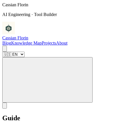
C
a
s
s
i
a
n
F
l
o
r
i
n
AI Engineering · Tool Builder
Cassian Florin
Blog
Knowledge Map
Projects
About
Guide