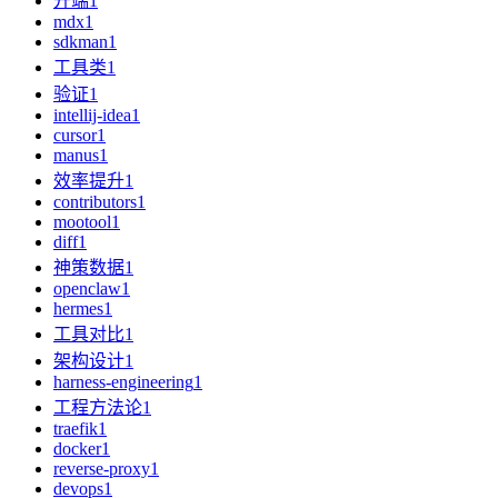
开端
1
mdx
1
sdkman
1
工具类
1
验证
1
intellij-idea
1
cursor
1
manus
1
效率提升
1
contributors
1
mootool
1
diff
1
神策数据
1
openclaw
1
hermes
1
工具对比
1
架构设计
1
harness-engineering
1
工程方法论
1
traefik
1
docker
1
reverse-proxy
1
devops
1