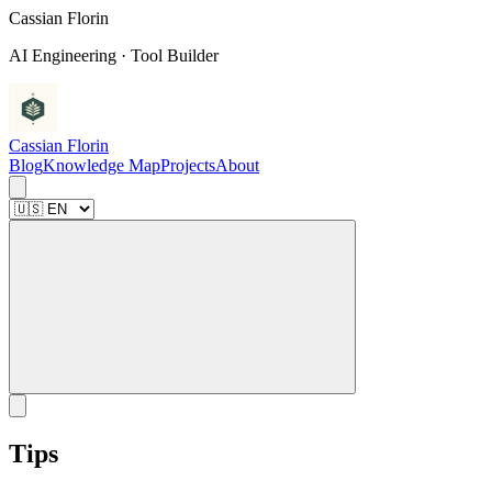
C
a
s
s
i
a
n
F
l
o
r
i
n
AI Engineering · Tool Builder
Cassian Florin
Blog
Knowledge Map
Projects
About
Tips