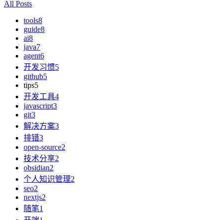
All Posts
tools
8
guide
8
ai
8
java
7
agent
6
开发习惯
5
github
5
tips
5
开发工具
4
javascript
3
git
3
解决方案
3
排错
3
open-source
2
技术分享
2
obsidian
2
个人知识管理
2
seo
2
nextjs
2
随笔
1