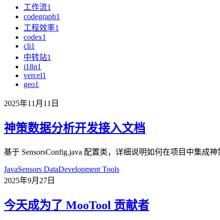
工作流
1
codegraph
1
工程效率
1
codex
1
cli
1
中转站
1
i18n
1
vercel
1
geo
1
2025年11月11日
神策数据分析开发接入文档
基于 SensorsConfig.java 配置类，详细说明如何在
Java
Sensors Data
Development Tools
2025年9月27日
今天成为了 MooTool 贡献者