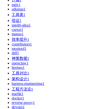
开端
1
mdx
1
sdkman
1
工具类
1
验证
1
intellij-idea
1
cursor
1
manus
1
效率提升
1
contributors
1
mootool
1
diff
1
神策数据
1
openclaw
1
hermes
1
工具对比
1
架构设计
1
harness-engineering
1
工程方法论
1
traefik
1
docker
1
reverse-proxy
1
devops
1