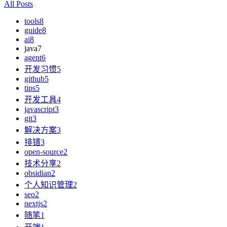
All Posts
tools
8
guide
8
ai
8
java
7
agent
6
开发习惯
5
github
5
tips
5
开发工具
4
javascript
3
git
3
解决方案
3
排错
3
open-source
2
技术分享
2
obsidian
2
个人知识管理
2
seo
2
nextjs
2
随笔
1