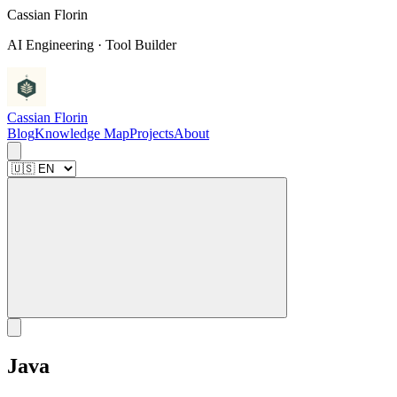
C
a
s
s
i
a
n
F
l
o
r
i
n
AI Engineering · Tool Builder
Cassian Florin
Blog
Knowledge Map
Projects
About
Java